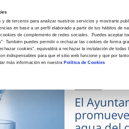
ES
Actua
ies
 y de terceros para analizar nuestros servicios y mostrarte publ
Tu Servicio
Tu Agua
Conócenos
encias en base a un perfil elaborado a partir de tus hábitos de n
 cookies de complemento de redes sociales. Puedes aceptar to
s”· También puedes permitir o rechazar las cookies de forma gr
ÓN AL CLIENTE
AD
ROS COMPROMISOS
NTRATOS
COMPROMISO DE SERVICIO
CUIDADOS DEL AGUA
MODIFICACIÓN DE DAT
echazar cookies”, equivaldrá a rechazar la instalación de todas 
 de contacto
 calidad del agua
 personas
bio de titular
Carta de compromisos
Consejos de ahorro
Actualizar datos bancario
on indispensables para que el sitio web funcione y que por tant
via
medio ambiente
a de suministro
Customer Counsel (Defensa de
Actualizar datos de domici
tar más información en nuestra
Política de Cookies
cliente)
 obras y afectaciones
innovacion y digitalización
a de suministro
Actualizar datos personal
Normativa del servicio
ación de fuga interior
icitud de Acometida
Junta de Arbitraje
28 JUL 2026
umentación contratación
Programa CONTIGO
El Ayunta
VER TODAS LAS GESTIONES
promueve
agua del g