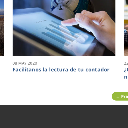
08 MAY 2020
2
Facilítanos la lectura de tu contador
¿
n
c
← Pr