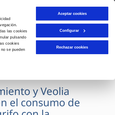
lidad
Ayuda
Contáctanos
Aceptar cookies
icidad
Área de clientes
avegación.
Configurar
das las cookies
anular pulsando
OS
INCIDENCIAS
las cookies
s
Comunica anomalías o posibles
Rechazar cookies
o no se pueden
fraudes
l
lio
Reclamaciones
es
miento y Veolia
n el consumo de
rifo con la