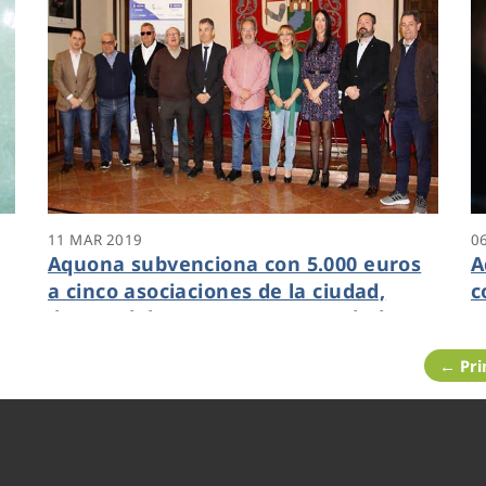
11 MAR 2019
0
Aquona subvenciona con 5.000 euros
A
a cinco asociaciones de la ciudad,
c
dentro del programa Agua, Salud e
c
Infancia
B
← Pr
H