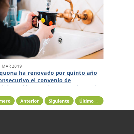
6 MAR 2019
quona ha renovado por quinto año
onsecutivo el convenio de
olaboración con el Ayuntamiento de
enavente para ayudas de Pobreza
imero
Anterior
Siguiente
Último →
ídrico-Energética