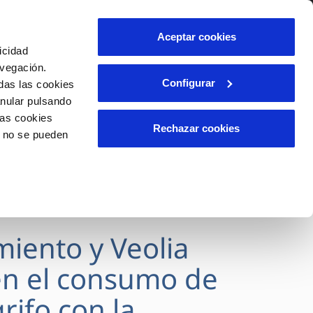
lidad
Ayuda
Contáctanos
Aceptar cookies
icidad
Área de clientes
avegación.
Configurar
das las cookies
anular pulsando
OS
INCIDENCIAS
las cookies
s
Comunica anomalías o posibles
Rechazar cookies
o no se pueden
fraudes
l
lio
Reclamaciones
es
miento y Veolia
n el consumo de
rifo con la