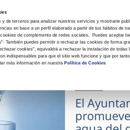
ES
Actua
ies
 y de terceros para analizar nuestros servicios y mostrarte publ
Tu Servicio
Tu Agua
Conócenos
encias en base a un perfil elaborado a partir de tus hábitos de n
 cookies de complemento de redes sociales. Puedes aceptar to
s”· También puedes permitir o rechazar las cookies de forma gr
ÓN AL CLIENTE
AD
ROS COMPROMISOS
NTRATOS
COMPROMISO DE SERVICIO
CUIDADOS DEL AGUA
MODIFICACIÓN DE DAT
echazar cookies”, equivaldrá a rechazar la instalación de todas 
 de contacto
 calidad del agua
 personas
bio de titular
Carta de compromisos
Consejos de ahorro
Actualizar datos bancario
on indispensables para que el sitio web funcione y que por tant
via
medio ambiente
a de suministro
Customer Counsel (Defensa de
Actualizar datos de domici
tar más información en nuestra
Política de Cookies
cliente)
 obras y afectaciones
innovacion y digitalización
a de suministro
Actualizar datos personal
Normativa del servicio
ación de fuga interior
icitud de Acometida
Junta de Arbitraje
28 JUL 2026
umentación contratación
Programa CONTIGO
El Ayunta
VER TODAS LAS GESTIONES
promueve
agua del g