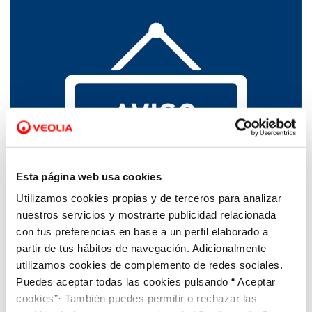
Esta página web usa cookies
Utilizamos cookies propias y de terceros para analizar
06 JUL 2023
nuestros servicios y mostrarte publicidad relacionada
El agua de Torquemada ya es apta para el
con tus preferencias en base a un perfil elaborado a
consumo
partir de tus hábitos de navegación. Adicionalmente
utilizamos cookies de complemento de redes sociales.
Puedes aceptar todas las cookies pulsando “ Aceptar
cookies”· También puedes permitir o rechazar las