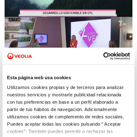
Esta página web usa cookies
Utilizamos cookies propias y de terceros para analizar
10 NOV 2020
nuestros servicios y mostrarte publicidad relacionada
Aquona, Junta Castilla y León y Cruz Roja
con tus preferencias en base a un perfil elaborado a
llaman a la acción para impulsar la Agenda
partir de tus hábitos de navegación. Adicionalmente
2030 en la región.
utilizamos cookies de complemento de redes sociales.
Puedes aceptar todas las cookies pulsando “ Aceptar
cookies”· También puedes permitir o rechazar las