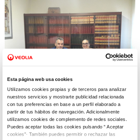
Esta página web usa cookies
Utilizamos cookies propias y de terceros para analizar
07 NOV 2018
nuestros servicios y mostrarte publicidad relacionada
Aquona gestionará el servicio municipal de
con tus preferencias en base a un perfil elaborado a
agua y alcantarillado en Lerma (burgos)
partir de tus hábitos de navegación. Adicionalmente
hasta octubre de 2028
utilizamos cookies de complemento de redes sociales.
Puedes aceptar todas las cookies pulsando “ Aceptar
cookies”· También puedes permitir o rechazar las