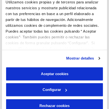
Utilizamos cookies propias y de terceros para analizar
24 JUL 2019
nuestros servicios y mostrarte publicidad relacionada
El Ayuntamiento de Simancas y Aquona
con tus preferencias en base a un perfil elaborado a
apuestan por el uso eficiente del agua para
partir de tus hábitos de navegación. Adicionalmente
combatir la sequía
utilizamos cookies de complemento de redes sociales.
Puedes aceptar todas las cookies pulsando “ Aceptar
24 JUL 2019
cookies”· También puedes permitir o rechazar las
El Ayuntamiento de Simancas y Aquona
cookies de forma granular pulsando “Configurar”. Si
apuestan por el uso eficiente del agua para
pulsas “Rechazar cookies”, equivaldrá a rechazar la
combatir la sequía
instalación de todas las cookies salvo las necesarias que
Mostrar detalles
son indispensables para que el sitio web funcione y que
por tanto no se pueden desactivar. Puedes consultar
más información en nuestra
Política de Cookies
Aceptar cookies
Configurar
Rechazar cookies