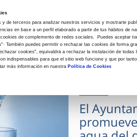
ES
Actua
ies
 y de terceros para analizar nuestros servicios y mostrarte publ
Tu Servicio
Tu Agua
Conócenos
encias en base a un perfil elaborado a partir de tus hábitos de n
 cookies de complemento de redes sociales. Puedes aceptar to
s”· También puedes permitir o rechazar las cookies de forma gr
ÓN AL CLIENTE
AD
ROS COMPROMISOS
NTRATOS
COMPROMISO DE SERVICIO
CUIDADOS DEL AGUA
MODIFICACIÓN DE DAT
echazar cookies”, equivaldrá a rechazar la instalación de todas 
 de contacto
 calidad del agua
 personas
bio de titular
Carta de compromisos
Consejos de ahorro
Actualizar datos bancario
on indispensables para que el sitio web funcione y que por tant
via
medio ambiente
a de suministro
Customer Counsel (Defensa de
Actualizar datos de domici
tar más información en nuestra
Política de Cookies
cliente)
 obras y afectaciones
innovacion y digitalización
a de suministro
Actualizar datos personal
Normativa del servicio
ación de fuga interior
icitud de Acometida
Junta de Arbitraje
28 JUL 2026
umentación contratación
Programa CONTIGO
El Ayunta
VER TODAS LAS GESTIONES
promueve
agua del g