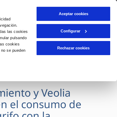
lidad
Ayuda
Contáctanos
Aceptar cookies
icidad
Área de clientes
avegación.
Configurar
das las cookies
anular pulsando
OS
INCIDENCIAS
las cookies
s
Comunica anomalías o posibles
Rechazar cookies
o no se pueden
fraudes
l
lio
Reclamaciones
es
miento y Veolia
n el consumo de
rifo con la