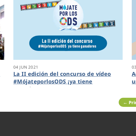
04 JUN 2021
0
l
La II edición del concurso de vídeo
A
#MójateporlosODS ¡ya tiene
u
ganadores!
← Pr