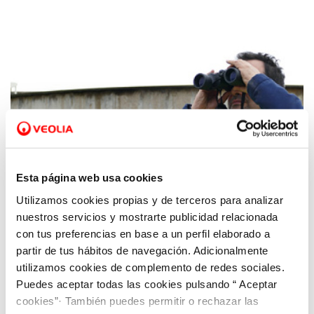
Esta página web usa cookies
Utilizamos cookies propias y de terceros para analizar
07 NOV 2018
nuestros servicios y mostrarte publicidad relacionada
Aquona celebra el Día Mundial de la
con tus preferencias en base a un perfil elaborado a
Biodiversidad Biológica con más de 2.400
partir de tus hábitos de navegación. Adicionalmente
observaciones de cerca de 60 especies
utilizamos cookies de complemento de redes sociales.
distintas de aves
Puedes aceptar todas las cookies pulsando “ Aceptar
cookies”· También puedes permitir o rechazar las