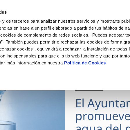
ES
Actua
ies
 y de terceros para analizar nuestros servicios y mostrarte publ
Tu Servicio
Tu Agua
Conócenos
encias en base a un perfil elaborado a partir de tus hábitos de n
 cookies de complemento de redes sociales. Puedes aceptar to
s”· También puedes permitir o rechazar las cookies de forma gr
ÓN AL CLIENTE
AD
ROS COMPROMISOS
NTRATOS
COMPROMISO DE SERVICIO
CUIDADOS DEL AGUA
MODIFICACIÓN DE DAT
echazar cookies”, equivaldrá a rechazar la instalación de todas 
 de contacto
 calidad del agua
 personas
bio de titular
Carta de compromisos
Consejos de ahorro
Actualizar datos bancario
on indispensables para que el sitio web funcione y que por tant
via
medio ambiente
a de suministro
Customer Counsel (Defensa de
Actualizar datos de domici
tar más información en nuestra
Política de Cookies
cliente)
 obras y afectaciones
innovacion y digitalización
a de suministro
Actualizar datos personal
Normativa del servicio
ación de fuga interior
icitud de Acometida
Junta de Arbitraje
28 JUL 2026
umentación contratación
Programa CONTIGO
El Ayunta
VER TODAS LAS GESTIONES
promueve
agua del g