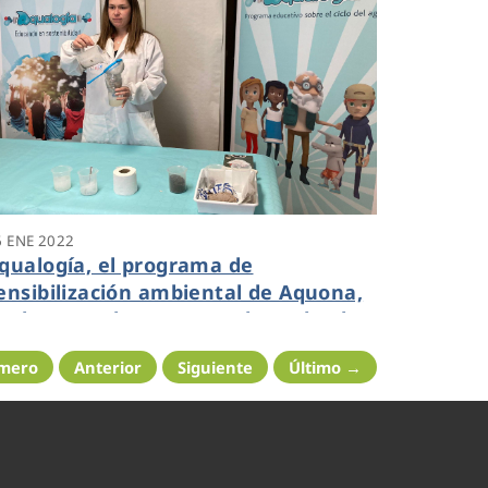
6 ENE 2022
qualogía, el programa de
ensibilización ambiental de Aquona,
uelve completamente adaptado al
ntorno digital
imero
Anterior
Siguiente
Último →