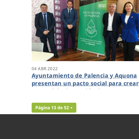
04 ABR 2022
Ayuntamiento de Palencia y Aquona
presentan un pacto social para crear
un modelo de gestión de agua que
contribuya a la recuperación
económica
Página 13 de 52