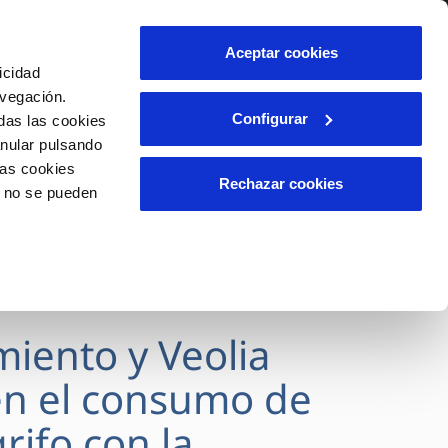
lidad
Ayuda
Contáctanos
Aceptar cookies
icidad
Área de clientes
avegación.
Configurar
das las cookies
anular pulsando
OS
INCIDENCIAS
las cookies
s
Comunica anomalías o posibles
Rechazar cookies
o no se pueden
fraudes
l
lio
Reclamaciones
es
miento y Veolia
n el consumo de
rifo con la