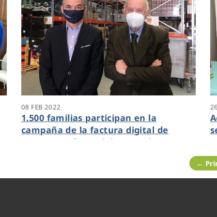
08 FEB 2022
2
1.500 familias participan en la
A
campaña de la factura digital de
s
Aquona en favor del Banco de
v
Alimentos
e
← Pr