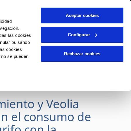
lidad
Ayuda
Contáctanos
Aceptar cookies
icidad
Área de clientes
avegación.
Configurar
das las cookies
anular pulsando
OS
INCIDENCIAS
las cookies
s
Comunica anomalías o posibles
Rechazar cookies
o no se pueden
fraudes
l
lio
Reclamaciones
es
miento y Veolia
n el consumo de
rifo con la