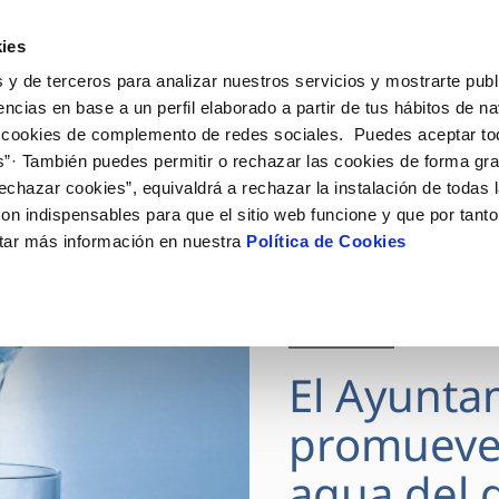
ES
Actua
ies
 y de terceros para analizar nuestros servicios y mostrarte publ
Tu Servicio
Tu Agua
Conócenos
encias en base a un perfil elaborado a partir de tus hábitos de n
 cookies de complemento de redes sociales. Puedes aceptar to
s”· También puedes permitir o rechazar las cookies de forma gr
ÓN AL CLIENTE
AD
ROS COMPROMISOS
NTRATOS
COMPROMISO DE SERVICIO
CUIDADOS DEL AGUA
MODIFICACIÓN DE DAT
echazar cookies”, equivaldrá a rechazar la instalación de todas 
 de contacto
 calidad del agua
 personas
bio de titular
Carta de compromisos
Consejos de ahorro
Actualizar datos bancario
on indispensables para que el sitio web funcione y que por tant
via
medio ambiente
a de suministro
Customer Counsel (Defensa de
Actualizar datos de domici
tar más información en nuestra
Política de Cookies
cliente)
 obras y afectaciones
innovacion y digitalización
a de suministro
Actualizar datos personal
Normativa del servicio
ación de fuga interior
icitud de Acometida
Junta de Arbitraje
28 JUL 2026
umentación contratación
Programa CONTIGO
El Ayunta
VER TODAS LAS GESTIONES
promueve
agua del g