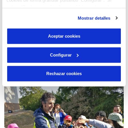
pulsas “Rechazar cookies”, equivaldrá a rechazar la
instalación de todas las cookies salvo las necesarias que
Mostrar detalles
son indispensables para que el sitio web funcione y que
por tanto no se pueden desactivar. Puedes consultar
más información en nuestra
Política de Cookies
Aceptar cookies
Configurar
06 JUN 2023
Aquona y el colegio Santísima Trinidad, de
nuevo juntos para limpiar la ribera del
Rechazar cookies
Duero en Zamora