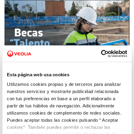
Esta página web usa cookies
Utilizamos cookies propias y de terceros para analizar
22 ABR 2026
Veolia lanza el programa de Becas "Talento
nuestros servicios y mostrarte publicidad relacionada
Profesional" para impulsar la formación en
con tus preferencias en base a un perfil elaborado a
empleos verdes
partir de tus hábitos de navegación. Adicionalmente
utilizamos cookies de complemento de redes sociales.
Puedes aceptar todas las cookies pulsando “ Aceptar
cookies”· También puedes permitir o rechazar las