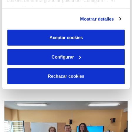
cookies de forma granular pulsando “Configurar”. Si
pulsas “Rechazar cookies”, equivaldrá a rechazar la
instalación de todas las cookies salvo las necesarias que
Mostrar detalles
son indispensables para que el sitio web funcione y que
por tanto no se pueden desactivar. Puedes consultar
más información en nuestra
Política de Cookies
Aceptar cookies
Configurar
03 DIC 2025
Aquona es ahora Veolia
Rechazar cookies