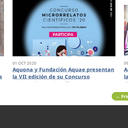
01 OCT 2020
0
Aquona y Fundación Aquae presentan
A
a
la VII edición de su Concurso
l
e
Microrrelatos Científicos
d
← Pr