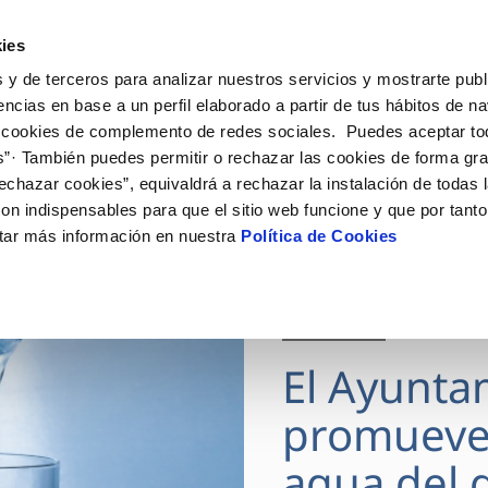
ES
Actua
ies
 y de terceros para analizar nuestros servicios y mostrarte publ
Tu Servicio
Tu Agua
Conócenos
encias en base a un perfil elaborado a partir de tus hábitos de n
 cookies de complemento de redes sociales. Puedes aceptar to
s”· También puedes permitir o rechazar las cookies de forma gr
ÓN AL CLIENTE
AD
ROS COMPROMISOS
NTRATOS
COMPROMISO DE SERVICIO
CUIDADOS DEL AGUA
MODIFICACIÓN DE DAT
echazar cookies”, equivaldrá a rechazar la instalación de todas 
 de contacto
 calidad del agua
 personas
bio de titular
Carta de compromisos
Consejos de ahorro
Actualizar datos bancario
on indispensables para que el sitio web funcione y que por tant
via
medio ambiente
a de suministro
Customer Counsel (Defensa de
Actualizar datos de domici
tar más información en nuestra
Política de Cookies
cliente)
 obras y afectaciones
innovacion y digitalización
a de suministro
Actualizar datos personal
Normativa del servicio
ación de fuga interior
icitud de Acometida
Junta de Arbitraje
28 JUL 2026
umentación contratación
Programa CONTIGO
El Ayunta
VER TODAS LAS GESTIONES
promueve
agua del g