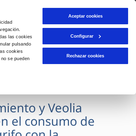
lidad
Ayuda
Contáctanos
Aceptar cookies
icidad
Área de clientes
avegación.
Configurar
das las cookies
anular pulsando
OS
INCIDENCIAS
las cookies
s
Comunica anomalías o posibles
Rechazar cookies
o no se pueden
fraudes
l
lio
Reclamaciones
es
miento y Veolia
n el consumo de
rifo con la