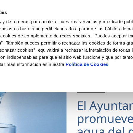
ES
Actua
ies
 y de terceros para analizar nuestros servicios y mostrarte publ
Tu Servicio
Tu Agua
Conócenos
encias en base a un perfil elaborado a partir de tus hábitos de n
 cookies de complemento de redes sociales. Puedes aceptar to
s”· También puedes permitir o rechazar las cookies de forma gr
ÓN AL CLIENTE
AD
ROS COMPROMISOS
NTRATOS
COMPROMISO DE SERVICIO
CUIDADOS DEL AGUA
MODIFICACIÓN DE DAT
echazar cookies”, equivaldrá a rechazar la instalación de todas 
 de contacto
 calidad del agua
 personas
bio de titular
Carta de compromisos
Consejos de ahorro
Actualizar datos bancario
on indispensables para que el sitio web funcione y que por tant
via
medio ambiente
a de suministro
Customer Counsel (Defensa de
Actualizar datos de domici
tar más información en nuestra
Política de Cookies
cliente)
 obras y afectaciones
innovacion y digitalización
a de suministro
Actualizar datos personal
Normativa del servicio
ación de fuga interior
icitud de Acometida
Junta de Arbitraje
28 JUL 2026
umentación contratación
Programa CONTIGO
El Ayunta
VER TODAS LAS GESTIONES
promueve
agua del g