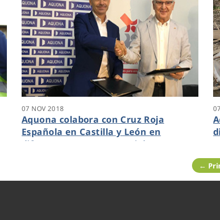
07 NOV 2018
0
Aquona colabora con Cruz Roja
A
Española en Castilla y León en
d
diferentes proyectos sociales
e
← Pr