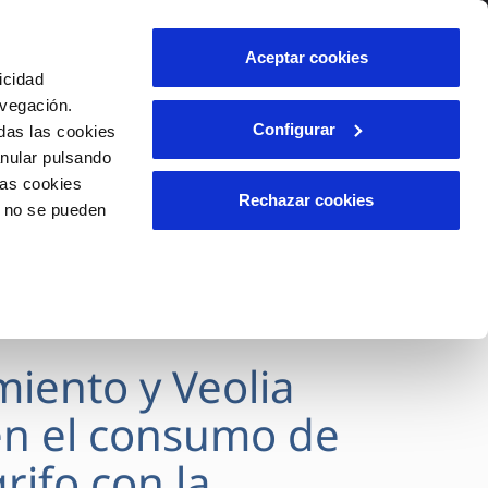
lidad
Ayuda
Contáctanos
Aceptar cookies
icidad
Área de clientes
avegación.
Configurar
das las cookies
anular pulsando
OS
INCIDENCIAS
las cookies
s
Comunica anomalías o posibles
Rechazar cookies
o no se pueden
fraudes
l
lio
Reclamaciones
es
miento y Veolia
n el consumo de
rifo con la