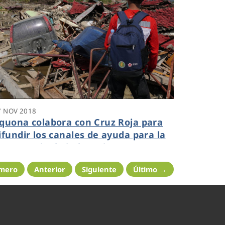
7 NOV 2018
quona colabora con Cruz Roja para
ifundir los canales de ayuda para la
mergencia de indonesia
imero
Anterior
Siguiente
Último →