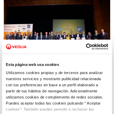
Esta página web usa cookies
Utilizamos cookies propias y de terceros para analizar
08 NOV 2019
nuestros servicios y mostrarte publicidad relacionada
Aquona, premiada a la ‘Mejor Acción Social’
con tus preferencias en base a un perfil elaborado a
durante la ceremonia de los XIII Premios
partir de tus hábitos de navegación. Adicionalmente
“Castilla y León Económica”
utilizamos cookies de complemento de redes sociales.
Puedes aceptar todas las cookies pulsando “ Aceptar
cookies”· También puedes permitir o rechazar las