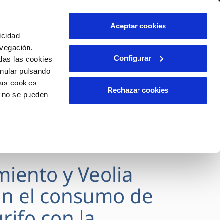
lidad
Ayuda
Contáctanos
Aceptar cookies
icidad
Área de clientes
avegación.
Configurar
das las cookies
anular pulsando
OS
INCIDENCIAS
las cookies
s
Comunica anomalías o posibles
Rechazar cookies
o no se pueden
fraudes
l
lio
Reclamaciones
es
miento y Veolia
n el consumo de
rifo con la