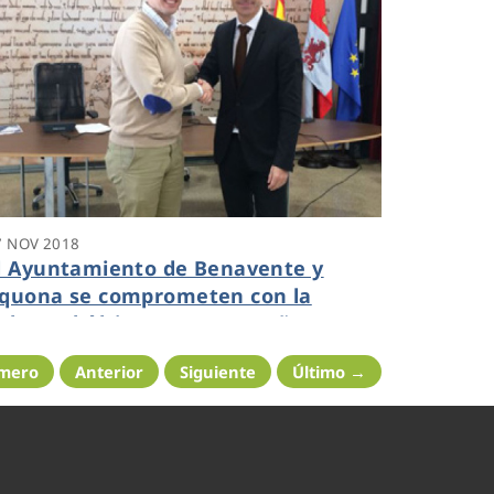
7 NOV 2018
l Ayuntamiento de Benavente y
quona se comprometen con la
obreza hídrica por cuarto año
onsecutivo
imero
Anterior
Siguiente
Último →