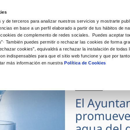
ES
Actua
ies
 y de terceros para analizar nuestros servicios y mostrarte publ
Tu Servicio
Tu Agua
Conócenos
encias en base a un perfil elaborado a partir de tus hábitos de n
 cookies de complemento de redes sociales. Puedes aceptar to
s”· También puedes permitir o rechazar las cookies de forma gr
ÓN AL CLIENTE
AD
ROS COMPROMISOS
NTRATOS
COMPROMISO DE SERVICIO
CUIDADOS DEL AGUA
MODIFICACIÓN DE DAT
echazar cookies”, equivaldrá a rechazar la instalación de todas 
 de contacto
 calidad del agua
 personas
bio de titular
Carta de compromisos
Consejos de ahorro
Actualizar datos bancario
on indispensables para que el sitio web funcione y que por tant
via
medio ambiente
a de suministro
Customer Counsel (Defensa de
Actualizar datos de domici
tar más información en nuestra
Política de Cookies
cliente)
 obras y afectaciones
innovacion y digitalización
a de suministro
Actualizar datos personal
Normativa del servicio
ación de fuga interior
icitud de Acometida
Junta de Arbitraje
28 JUL 2026
umentación contratación
Programa CONTIGO
El Ayunta
VER TODAS LAS GESTIONES
promueve
agua del g