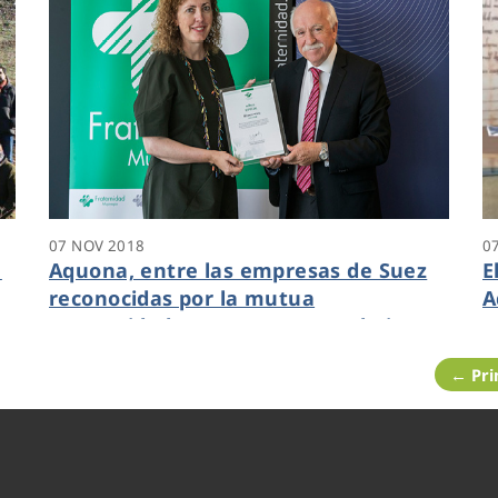
07 NOV 2018
0
n
Aquona, entre las empresas de Suez
E
reconocidas por la mutua
A
Fraternidad-Muprespa por su baja
p
siniestralidad en accidentes laborales
c
← Pr