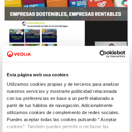
Esta página web usa cookies
Utilizamos cookies propias y de terceros para analizar
04 FEB 2021
nuestros servicios y mostrarte publicidad relacionada
Aquona apuesta por el impulso a la Agenda
con tus preferencias en base a un perfil elaborado a
2030 como respuesta para salir de la crisis
partir de tus hábitos de navegación. Adicionalmente
utilizamos cookies de complemento de redes sociales.
Puedes aceptar todas las cookies pulsando “ Aceptar
cookies”· También puedes permitir o rechazar las