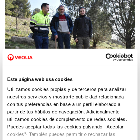
Esta página web usa cookies
Utilizamos cookies propias y de terceros para analizar
06 FEB 2020
nuestros servicios y mostrarte publicidad relacionada
Aquona, Ayuntamiento de Zamora y
con tus preferencias en base a un perfil elaborado a
Fundación Aquae impulsan una nueva
partir de tus hábitos de navegación. Adicionalmente
edición del proyecto ‘Reforesta Zamora’
utilizamos cookies de complemento de redes sociales.
Puedes aceptar todas las cookies pulsando “ Aceptar
cookies”· También puedes permitir o rechazar las