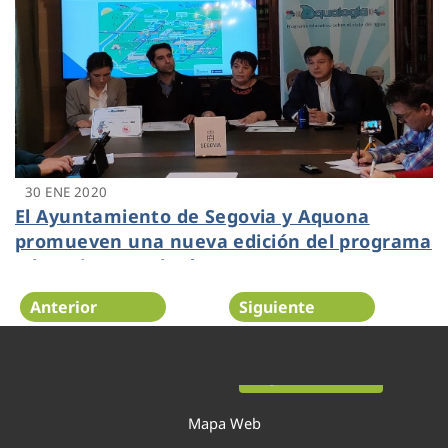
30 ENE 2020
El Ayuntamiento de Segovia y Aquona
promueven una nueva edición del programa
educativo Aqualogía
Anterior
Siguiente
Página 34 de 52
Mapa Web