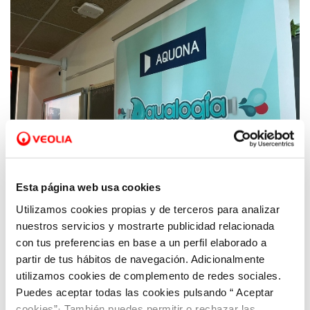
Esta página web usa cookies
Utilizamos cookies propias y de terceros para analizar
nuestros servicios y mostrarte publicidad relacionada
13 DIC 2022
Aquona inicia una nueva edición de su
con tus preferencias en base a un perfil elaborado a
programa Aqualogía en Castilla y León para
partir de tus hábitos de navegación. Adicionalmente
utilizamos cookies de complemento de redes sociales.
concienciar sobre el agua y el medio
Puedes aceptar todas las cookies pulsando “ Aceptar
ambiente
cookies”· También puedes permitir o rechazar las