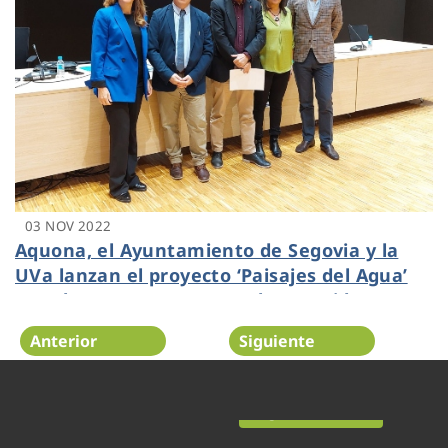
03 NOV 2022
Aquona, el Ayuntamiento de Segovia y la
UVa lanzan el proyecto ‘Paisajes del Agua’
para buscar propuestas a la recogida y
aprovechamiento del agua de lluvia
Anterior
Siguiente
Página 11 de 52