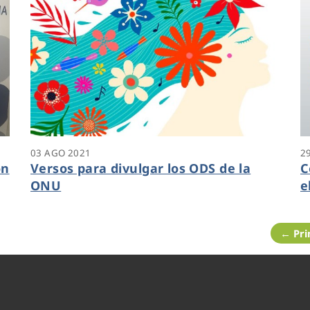
03 AGO 2021
2
ón
Versos para divulgar los ODS de la
C
ONU
e
← Pr