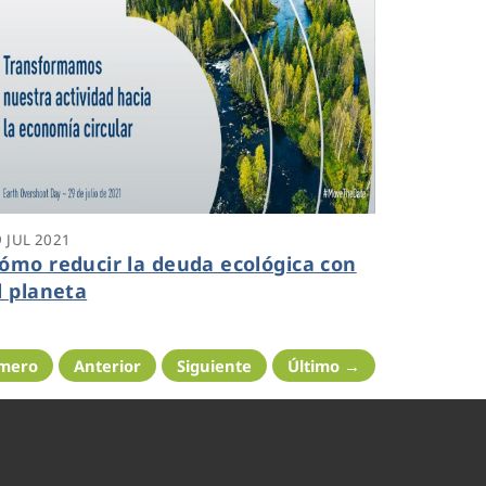
9 JUL 2021
ómo reducir la deuda ecológica con
l planeta
imero
Anterior
Siguiente
Último →