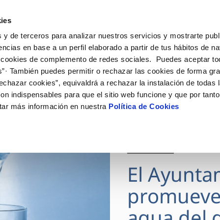
ES
Actua
ies
 y de terceros para analizar nuestros servicios y mostrarte publ
Tu Servicio
Tu Agua
Conócenos
encias en base a un perfil elaborado a partir de tus hábitos de n
 cookies de complemento de redes sociales. Puedes aceptar to
s”· También puedes permitir o rechazar las cookies de forma gr
ÓN AL CLIENTE
AD
ROS COMPROMISOS
NTRATOS
COMPROMISO DE SERVICIO
CUIDADOS DEL AGUA
MODIFICACIÓN DE DAT
echazar cookies”, equivaldrá a rechazar la instalación de todas 
 de contacto
 calidad del agua
 personas
bio de titular
Carta de compromisos
Consejos de ahorro
Actualizar datos bancario
on indispensables para que el sitio web funcione y que por tant
via
medio ambiente
a de suministro
Customer Counsel (Defensa de
Actualizar datos de domici
tar más información en nuestra
Política de Cookies
cliente)
 obras y afectaciones
innovacion y digitalización
a de suministro
Actualizar datos personal
Normativa del servicio
ación de fuga interior
icitud de Acometida
Junta de Arbitraje
28 JUL 2026
umentación contratación
Programa CONTIGO
El Ayunta
VER TODAS LAS GESTIONES
promueve
agua del g