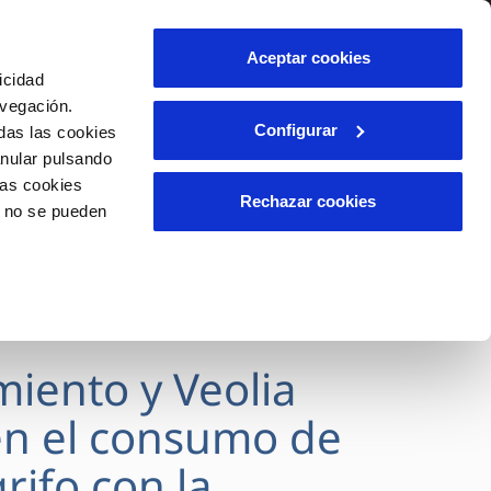
lidad
Ayuda
Contáctanos
Aceptar cookies
icidad
Área de clientes
avegación.
Configurar
das las cookies
anular pulsando
OS
INCIDENCIAS
las cookies
s
Comunica anomalías o posibles
Rechazar cookies
o no se pueden
fraudes
l
lio
Reclamaciones
es
miento y Veolia
n el consumo de
rifo con la