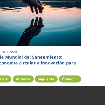
9 NOV 2020
ía Mundial del Saneamiento:
conomía circular e innovación para
uperar los retos
imero
Anterior
Siguiente
Último →