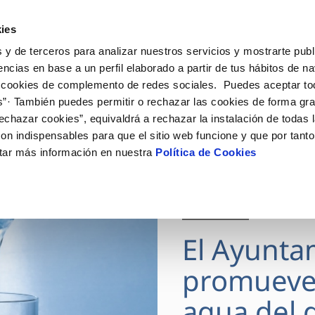
ES
Actua
ies
 y de terceros para analizar nuestros servicios y mostrarte publ
Tu Servicio
Tu Agua
Conócenos
encias en base a un perfil elaborado a partir de tus hábitos de n
 cookies de complemento de redes sociales. Puedes aceptar to
s”· También puedes permitir o rechazar las cookies de forma gr
ÓN AL CLIENTE
AD
ROS COMPROMISOS
NTRATOS
COMPROMISO DE SERVICIO
CUIDADOS DEL AGUA
MODIFICACIÓN DE DAT
echazar cookies”, equivaldrá a rechazar la instalación de todas 
 de contacto
 calidad del agua
 personas
bio de titular
Carta de compromisos
Consejos de ahorro
Actualizar datos bancario
on indispensables para que el sitio web funcione y que por tant
via
medio ambiente
a de suministro
Customer Counsel (Defensa de
Actualizar datos de domici
tar más información en nuestra
Política de Cookies
cliente)
 obras y afectaciones
innovacion y digitalización
a de suministro
Actualizar datos personal
Normativa del servicio
ación de fuga interior
icitud de Acometida
Junta de Arbitraje
28 JUL 2026
umentación contratación
Programa CONTIGO
El Ayunta
VER TODAS LAS GESTIONES
promueve
agua del g