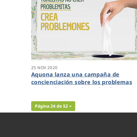
25 NOV 2020
Aquona lanza una campaña de
concienciación sobre los problemas
que producen en las redes de
saneamiento las mascarillas,
bastoncitos y toallitas
Página 24 de 52