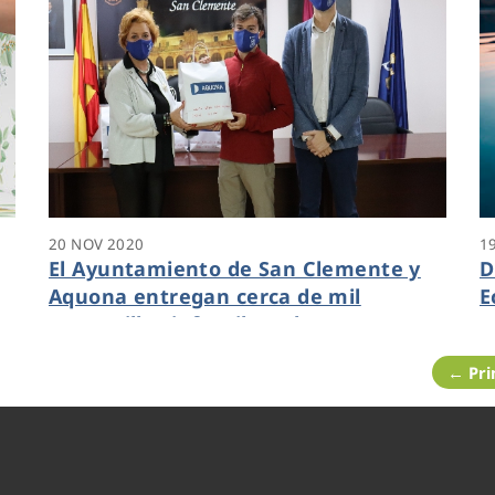
20 NOV 2020
1
El Ayuntamiento de San Clemente y
D
Aquona entregan cerca de mil
E
mascarillas infantiles a los centros
s
educativos del municipio
← Pr