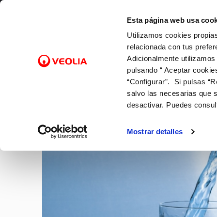
Saltar al contenido
Selecciona un municipio
Esta página web usa cook
Utilizamos cookies propias
Gestiones Online
relacionada con tus prefer
Adicionalmente utilizamos
pulsando “ Aceptar cookie
FACTURAS Y PRECIOS
NUESTRO PAPEL EN EL CICLO
SOBRE NOSOTROS
FACTURAS, PAGOS Y
ATENCI
CALID
NUEST
CO
Inicio
Actualidad
“Configurar”. Si pulsas “R
URBANO
CONSUMOS
Tarifas
Canales
Control
Con las
Cam
salvo las necesarias que s
Captación
Lectura de contador
Bonificaciones y fondo social
Cita pre
Con el 
Alt
desactivar. Puedes consul
NOTICIAS
Potabilización
Pago de facturas
Factura digital
Mapa de
Con la 
Baj
Distribución
12 gotas (cuota fija mensual)
Entiende tu factura
Comprob
Sol
Mostrar detalles
Alcantarillado
Duplicado facturas
Doc
Depuración