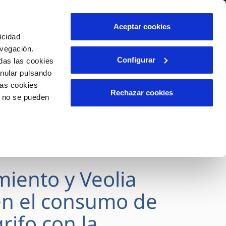
lidad
Ayuda
Contáctanos
Aceptar cookies
icidad
Área de clientes
avegación.
Configurar
das las cookies
anular pulsando
OS
INCIDENCIAS
las cookies
s
Comunica anomalías o posibles
Rechazar cookies
o no se pueden
fraudes
l
lio
Reclamaciones
es
miento y Veolia
n el consumo de
rifo con la