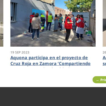
19 SEP 2023
2
Aquona participa en el proyecto de
A
Cruz Roja en Zamora ‘Compartiendo
s
Muro, compartiendo objetivos’
r
← Pr