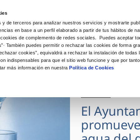
ES
Actua
ies
 y de terceros para analizar nuestros servicios y mostrarte publ
Tu Servicio
Tu Agua
Conócenos
encias en base a un perfil elaborado a partir de tus hábitos de n
 cookies de complemento de redes sociales. Puedes aceptar to
s”· También puedes permitir o rechazar las cookies de forma gr
ÓN AL CLIENTE
AD
ROS COMPROMISOS
NTRATOS
COMPROMISO DE SERVICIO
CUIDADOS DEL AGUA
MODIFICACIÓN DE DAT
echazar cookies”, equivaldrá a rechazar la instalación de todas 
 de contacto
 calidad del agua
 personas
bio de titular
Carta de compromisos
Consejos de ahorro
Actualizar datos bancario
on indispensables para que el sitio web funcione y que por tant
via
medio ambiente
a de suministro
Customer Counsel (Defensa de
Actualizar datos de domici
tar más información en nuestra
Política de Cookies
cliente)
 obras y afectaciones
innovacion y digitalización
a de suministro
Actualizar datos personal
Normativa del servicio
ación de fuga interior
icitud de Acometida
Junta de Arbitraje
28 JUL 2026
umentación contratación
Programa CONTIGO
El Ayunta
VER TODAS LAS GESTIONES
promueve
agua del g