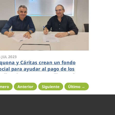
6 JUL 2023
quona y Cáritas crean un fondo
ocial para ayudar al pago de los
ecibos de agua en Castilla y León
imero
Anterior
Siguiente
Último →