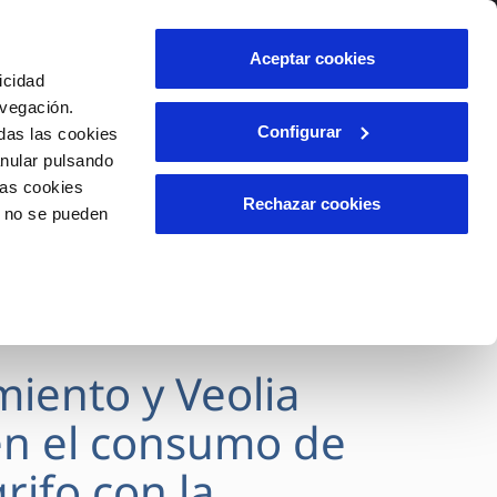
lidad
Ayuda
Contáctanos
Aceptar cookies
icidad
Área de clientes
avegación.
Configurar
das las cookies
anular pulsando
OS
INCIDENCIAS
las cookies
s
Comunica anomalías o posibles
Rechazar cookies
o no se pueden
fraudes
l
lio
Reclamaciones
es
miento y Veolia
n el consumo de
rifo con la