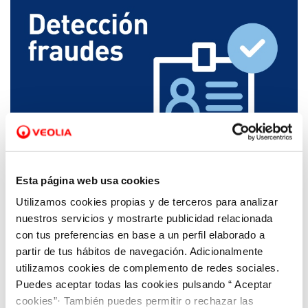
16 MAY 2025
Aquona alerta de una posible estafa en
Esta página web usa cookies
nombre del servicio de agua en Baltanás y
Utilizamos cookies propias y de terceros para analizar
Villaviudas
nuestros servicios y mostrarte publicidad relacionada
con tus preferencias en base a un perfil elaborado a
partir de tus hábitos de navegación. Adicionalmente
utilizamos cookies de complemento de redes sociales.
Puedes aceptar todas las cookies pulsando “ Aceptar
cookies”· También puedes permitir o rechazar las