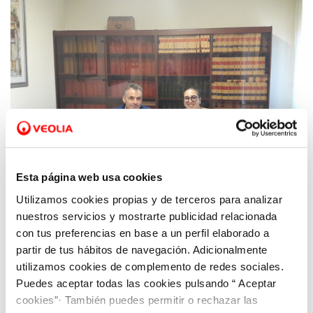
Esta página web usa cookies
Utilizamos cookies propias y de terceros para analizar
07 NOV 2018
nuestros servicios y mostrarte publicidad relacionada
Aquona gestionará el servicio municipal de
con tus preferencias en base a un perfil elaborado a
agua y alcantarillado en Lerma (burgos)
partir de tus hábitos de navegación. Adicionalmente
hasta octubre de 2028
utilizamos cookies de complemento de redes sociales.
Puedes aceptar todas las cookies pulsando “ Aceptar
cookies”· También puedes permitir o rechazar las