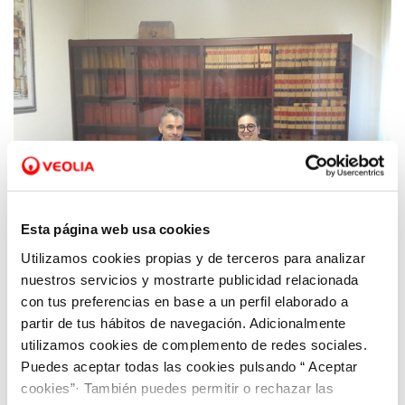
Esta página web usa cookies
Utilizamos cookies propias y de terceros para analizar
07 NOV 2018
nuestros servicios y mostrarte publicidad relacionada
Aquona gestionará el servicio municipal de
con tus preferencias en base a un perfil elaborado a
agua y alcantarillado en Lerma (burgos)
partir de tus hábitos de navegación. Adicionalmente
hasta octubre de 2028
utilizamos cookies de complemento de redes sociales.
Puedes aceptar todas las cookies pulsando “ Aceptar
cookies”· También puedes permitir o rechazar las