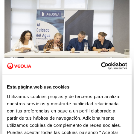
21 SEP 2023
Esta página web usa cookies
Cruz Roja y Aquona renuevan su alianza
Utilizamos cookies propias y de terceros para analizar
para ayudar al pago de los recibos del agua
nuestros servicios y mostrarte publicidad relacionada
en Castilla y León
con tus preferencias en base a un perfil elaborado a
partir de tus hábitos de navegación. Adicionalmente
utilizamos cookies de complemento de redes sociales.
Puedes aceptar todas las cookies pulsando “ Aceptar