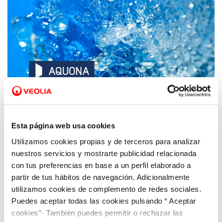
Esta página web usa cookies
Utilizamos cookies propias y de terceros para analizar
20 AGO 2020
nuestros servicios y mostrarte publicidad relacionada
El agua de Benavente cuenta con todas las
con tus preferencias en base a un perfil elaborado a
garantías sanitarias para su consumo por la
partir de tus hábitos de navegación. Adicionalmente
población
utilizamos cookies de complemento de redes sociales.
Puedes aceptar todas las cookies pulsando “ Aceptar
cookies”· También puedes permitir o rechazar las