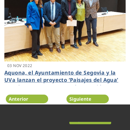
03 NOV 2022
Aquona, el Ayuntamiento de Segovia y la
UVa lanzan el proyecto ‘Paisajes del Agua’
para buscar propuestas a la recogida y
aprovechamiento del agua de lluvia
Anterior
Siguiente
Página 11 de 52