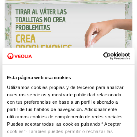
Esta página web usa cookies
Utilizamos cookies propias y de terceros para analizar
25 NOV 2020
nuestros servicios y mostrarte publicidad relacionada
Aquona lanza una campaña de
con tus preferencias en base a un perfil elaborado a
concienciación sobre los problemas que
partir de tus hábitos de navegación. Adicionalmente
producen en las redes de saneamiento las
utilizamos cookies de complemento de redes sociales.
mascarillas, bastoncitos y toallitas
Puedes aceptar todas las cookies pulsando “ Aceptar
cookies”· También puedes permitir o rechazar las