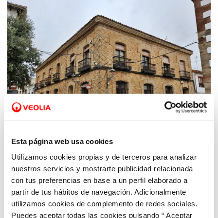
Esta página web usa cookies
Utilizamos cookies propias y de terceros para analizar
04 MAY 2024
nuestros servicios y mostrarte publicidad relacionada
El agua de Villahermosa cuenta con todas
con tus preferencias en base a un perfil elaborado a
las garantías sanitarias para su consumo
partir de tus hábitos de navegación. Adicionalmente
por la población
utilizamos cookies de complemento de redes sociales.
Puedes aceptar todas las cookies pulsando “ Aceptar