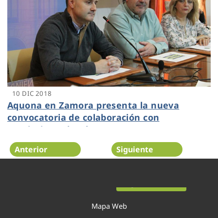
10 DIC 2018
Aquona en Zamora presenta la nueva
convocatoria de colaboración con
asociaciones locales para proyectos
relacionados con la infancia, la salud y el
Anterior
Siguiente
medio ambiente.
Página 45 de 52
Mapa Web