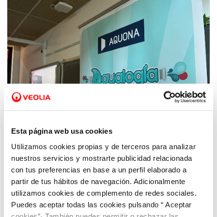
Esta página web usa cookies
Utilizamos cookies propias y de terceros para analizar
nuestros servicios y mostrarte publicidad relacionada
13 DIC 2022
Aquona inicia una nueva edición de su
con tus preferencias en base a un perfil elaborado a
programa Aqualogía en Castilla y León para
partir de tus hábitos de navegación. Adicionalmente
utilizamos cookies de complemento de redes sociales.
concienciar sobre el agua y el medio
Puedes aceptar todas las cookies pulsando “ Aceptar
ambiente
cookies”· También puedes permitir o rechazar las