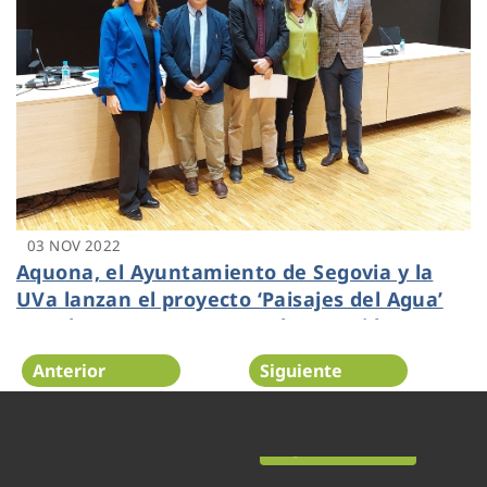
03 NOV 2022
Aquona, el Ayuntamiento de Segovia y la
UVa lanzan el proyecto ‘Paisajes del Agua’
para buscar propuestas a la recogida y
aprovechamiento del agua de lluvia
Anterior
Siguiente
Página 11 de 52