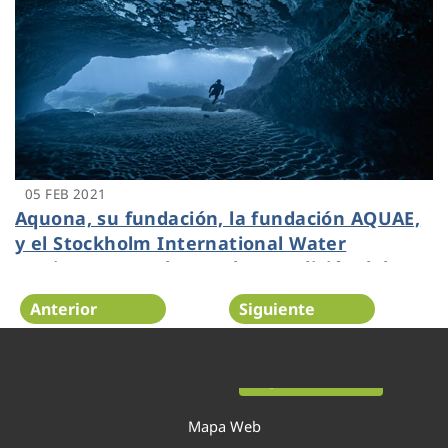
05 FEB 2021
Aquona, su fundación, la fundación AQUAE,
y el Stockholm International Water
Institute (SIWI) lanzan la VII edición del
premio PhotoAquae
Anterior
Siguiente
Página 22 de 52
Mapa Web