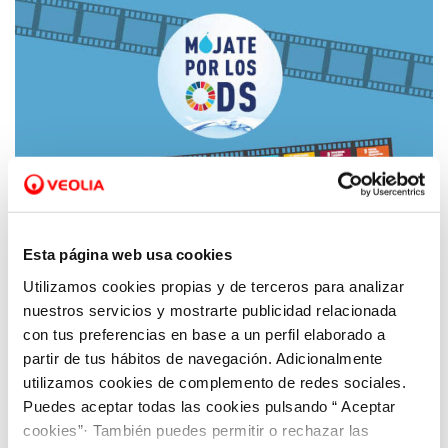
Esta página web usa cookies
Utilizamos cookies propias y de terceros para analizar
02 MAR 2021
nuestros servicios y mostrarte publicidad relacionada
En marcha la nueva edición de ‘Mójate por
con tus preferencias en base a un perfil elaborado a
los ODS’, el concurso de vídeo de Aquona
partir de tus hábitos de navegación. Adicionalmente
para contribuir con los Objetivos de
utilizamos cookies de complemento de redes sociales.
Desarrollo Sostenible
Puedes aceptar todas las cookies pulsando “ Aceptar
cookies”· También puedes permitir o rechazar las