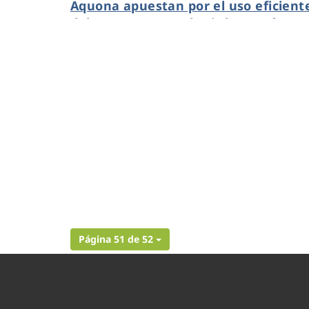
Aquona apuestan por el uso eficient
del agua para combatir la sequía
Página 51 de 52