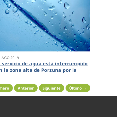
7 AGO 2019
l servicio de agua está interrumpido
n la zona alta de Porzuna por la
eparación de una avería de la red en
lta de la Mancomunidad del río
imero
Anterior
Siguiente
Último →
ullaque