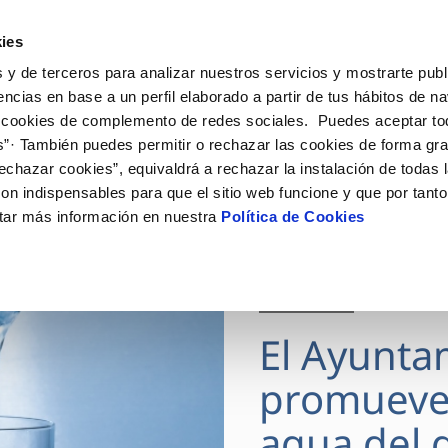
ES
Actua
ies
 y de terceros para analizar nuestros servicios y mostrarte publ
Tu Servicio
Tu Agua
Conócenos
encias en base a un perfil elaborado a partir de tus hábitos de n
 cookies de complemento de redes sociales. Puedes aceptar to
s”· También puedes permitir o rechazar las cookies de forma gr
ÓN AL CLIENTE
AD
ROS COMPROMISOS
NTRATOS
COMPROMISO DE SERVICIO
CUIDADOS DEL AGUA
MODIFICACIÓN DE DAT
echazar cookies”, equivaldrá a rechazar la instalación de todas 
 de contacto
 calidad del agua
 personas
bio de titular
Carta de compromisos
Consejos de ahorro
Actualizar datos bancario
on indispensables para que el sitio web funcione y que por tant
via
medio ambiente
a de suministro
Customer Counsel (Defensa de
Actualizar datos de domici
tar más información en nuestra
Política de Cookies
cliente)
 obras y afectaciones
innovacion y digitalización
a de suministro
Actualizar datos personal
Normativa del servicio
ación de fuga interior
icitud de Acometida
Junta de Arbitraje
28 JUL 2026
umentación contratación
Programa CONTIGO
El Ayunta
VER TODAS LAS GESTIONES
promueve
agua del g