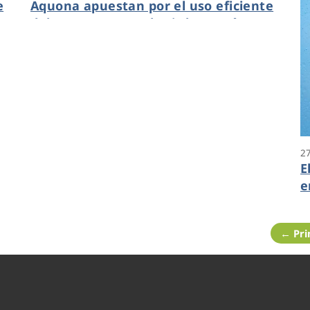
e
Aquona apuestan por el uso eficiente
del agua para combatir la sequía
2
E
e
r
a
← Pr
B