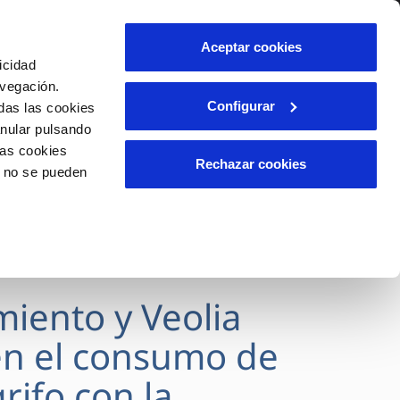
lidad
Ayuda
Contáctanos
Aceptar cookies
icidad
Área de clientes
avegación.
Configurar
das las cookies
anular pulsando
OS
INCIDENCIAS
las cookies
s
Comunica anomalías o posibles
Rechazar cookies
o no se pueden
fraudes
l
lio
Reclamaciones
es
miento y Veolia
n el consumo de
rifo con la