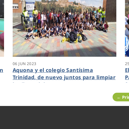
06 JUN 2023
2
en
Aquona y el colegio Santísima
E
Trinidad, de nuevo juntos para limpiar
P
la ribera del Duero en Zamora
f
← Pr