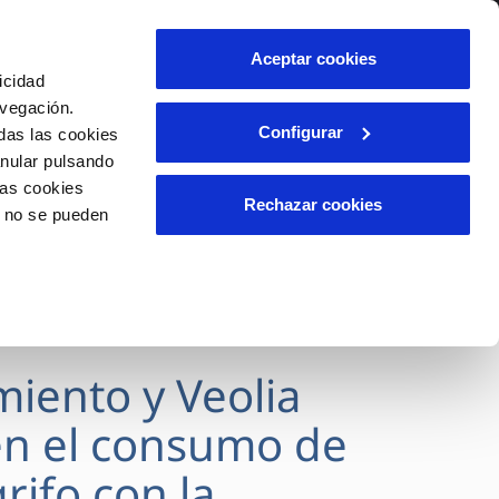
lidad
Ayuda
Contáctanos
Aceptar cookies
icidad
Área de clientes
avegación.
Configurar
das las cookies
anular pulsando
OS
INCIDENCIAS
las cookies
s
Comunica anomalías o posibles
Rechazar cookies
o no se pueden
fraudes
l
lio
Reclamaciones
es
miento y Veolia
n el consumo de
rifo con la