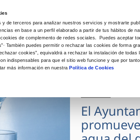
ES
Actua
ies
 y de terceros para analizar nuestros servicios y mostrarte publ
Tu Servicio
Tu Agua
Conócenos
encias en base a un perfil elaborado a partir de tus hábitos de n
 cookies de complemento de redes sociales. Puedes aceptar to
s”· También puedes permitir o rechazar las cookies de forma gr
ÓN AL CLIENTE
AD
ROS COMPROMISOS
NTRATOS
COMPROMISO DE SERVICIO
CUIDADOS DEL AGUA
MODIFICACIÓN DE DAT
echazar cookies”, equivaldrá a rechazar la instalación de todas 
 de contacto
 calidad del agua
 personas
bio de titular
Carta de compromisos
Consejos de ahorro
Actualizar datos bancario
on indispensables para que el sitio web funcione y que por tant
via
medio ambiente
a de suministro
Customer Counsel (Defensa de
Actualizar datos de domici
tar más información en nuestra
Política de Cookies
cliente)
 obras y afectaciones
innovacion y digitalización
a de suministro
Actualizar datos personal
Normativa del servicio
ación de fuga interior
icitud de Acometida
Junta de Arbitraje
28 JUL 2026
umentación contratación
Programa CONTIGO
El Ayunta
VER TODAS LAS GESTIONES
promueve
agua del g