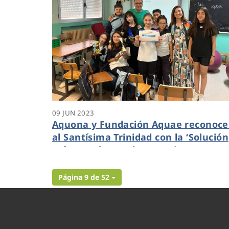
09 JUN 2023
Aquona y Fundación Aquae reconoc
al Santísima Trinidad con la ‘Solución
más popular’ en los premios Aquae
STEM
Página 9 de 52