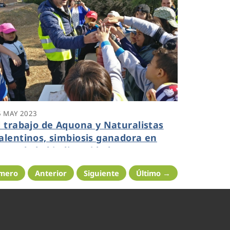
5 MAY 2023
l trabajo de Aquona y Naturalistas
alentinos, simbiosis ganadora en
avor de la biodiversidad
imero
Anterior
Siguiente
Último →