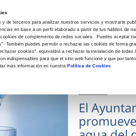
ES
Actua
ies
 y de terceros para analizar nuestros servicios y mostrarte publ
Tu Servicio
Tu Agua
Conócenos
encias en base a un perfil elaborado a partir de tus hábitos de n
 cookies de complemento de redes sociales. Puedes aceptar to
s”· También puedes permitir o rechazar las cookies de forma gr
ÓN AL CLIENTE
AD
ROS COMPROMISOS
NTRATOS
COMPROMISO DE SERVICIO
CUIDADOS DEL AGUA
MODIFICACIÓN DE DAT
echazar cookies”, equivaldrá a rechazar la instalación de todas 
 de contacto
 calidad del agua
 personas
bio de titular
Carta de compromisos
Consejos de ahorro
Actualizar datos bancario
on indispensables para que el sitio web funcione y que por tant
via
medio ambiente
a de suministro
Customer Counsel (Defensa de
Actualizar datos de domici
tar más información en nuestra
Política de Cookies
cliente)
 obras y afectaciones
innovacion y digitalización
a de suministro
Actualizar datos personal
Normativa del servicio
ación de fuga interior
icitud de Acometida
Junta de Arbitraje
28 JUL 2026
umentación contratación
Programa CONTIGO
El Ayunta
VER TODAS LAS GESTIONES
promueve
agua del g