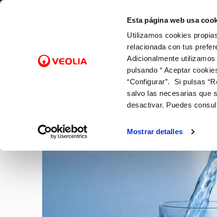
Saltar al contenido
Selecciona un municipio
Esta página web usa cook
Utilizamos cookies propias
Gestiones Online
relacionada con tus prefer
Adicionalmente utilizamos
pulsando “ Aceptar cookie
FACTURAS Y PRECIOS
NUESTRO PAPEL EN EL CICLO
SOBRE NOSOTROS
FACTURAS, PAGOS Y
ATENCI
CALID
NUEST
CO
Inicio
Actualidad
“Configurar”. Si pulsas “R
URBANO
CONSUMOS
Tarifas
Canales
Control
Con las
Cam
salvo las necesarias que s
Captación
Lectura de contador
Bonificaciones y fondo social
Cita pre
Con el 
Alt
desactivar. Puedes consul
NOTICIAS
Potabilización
Pago de facturas
Factura digital
Mapa de
Con la 
Baj
Distribución
12 gotas (cuota fija mensual)
Entiende tu factura
Comprob
Sol
Mostrar detalles
Alcantarillado
Duplicado facturas
Doc
Depuración