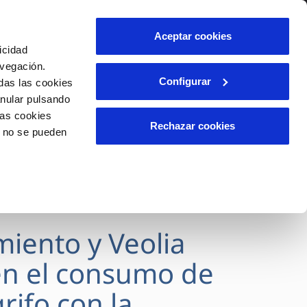
lidad
Ayuda
Contáctanos
Aceptar cookies
icidad
Área de clientes
avegación.
Configurar
das las cookies
anular pulsando
OS
INCIDENCIAS
las cookies
s
Comunica anomalías o posibles
Rechazar cookies
o no se pueden
fraudes
l
lio
Reclamaciones
es
miento y Veolia
n el consumo de
rifo con la