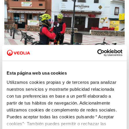
Esta página web usa cookies
Utilizamos cookies propias y de terceros para analizar
27 ENE 2020
nuestros servicios y mostrarte publicidad relacionada
Los vecinos y vecinas de Ruidera ya beben
con tus preferencias en base a un perfil elaborado a
agua de la nueva ETAP, gestionada por
partir de tus hábitos de navegación. Adicionalmente
Aquona
utilizamos cookies de complemento de redes sociales.
Puedes aceptar todas las cookies pulsando “ Aceptar
cookies”· También puedes permitir o rechazar las