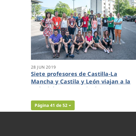
28 JUN 2019
Siete profesores de Castilla-La
Mancha y Castila y León viajan a la
sede del CERN en Ginebra con una
beca de Aquona y Fundación Aquae
Página 41 de 52