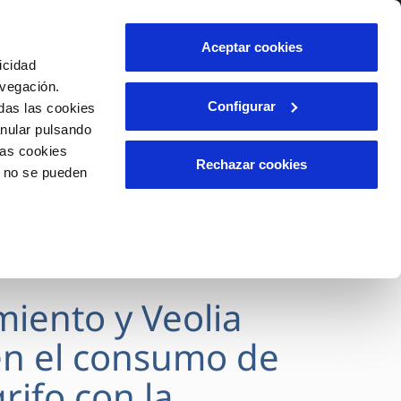
lidad
Ayuda
Contáctanos
Aceptar cookies
icidad
Área de clientes
avegación.
Configurar
das las cookies
anular pulsando
OS
INCIDENCIAS
las cookies
s
Comunica anomalías o posibles
Rechazar cookies
o no se pueden
fraudes
l
lio
Reclamaciones
es
miento y Veolia
n el consumo de
rifo con la