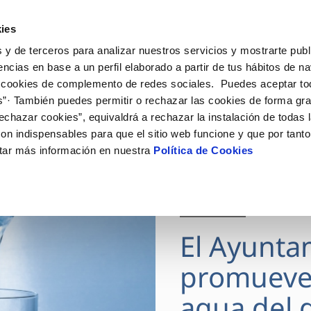
ES
Actua
ies
 y de terceros para analizar nuestros servicios y mostrarte publ
Tu Servicio
Tu Agua
Conócenos
encias en base a un perfil elaborado a partir de tus hábitos de n
 cookies de complemento de redes sociales. Puedes aceptar to
s”· También puedes permitir o rechazar las cookies de forma gr
ÓN AL CLIENTE
AD
ROS COMPROMISOS
NTRATOS
COMPROMISO DE SERVICIO
CUIDADOS DEL AGUA
MODIFICACIÓN DE DAT
echazar cookies”, equivaldrá a rechazar la instalación de todas 
 de contacto
 calidad del agua
 personas
bio de titular
Carta de compromisos
Consejos de ahorro
Actualizar datos bancario
on indispensables para que el sitio web funcione y que por tant
via
medio ambiente
a de suministro
Customer Counsel (Defensa de
Actualizar datos de domici
tar más información en nuestra
Política de Cookies
cliente)
 obras y afectaciones
innovacion y digitalización
a de suministro
Actualizar datos personal
Normativa del servicio
ación de fuga interior
icitud de Acometida
Junta de Arbitraje
28 JUL 2026
umentación contratación
Programa CONTIGO
El Ayunta
VER TODAS LAS GESTIONES
promueve
agua del g