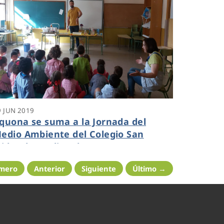
9 JUN 2019
quona se suma a la Jornada del
edio Ambiente del Colegio San
sidro de Medina de Pomar
imero
Anterior
Siguiente
Último →