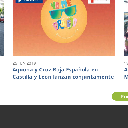
26 JUN 2019
1
Aquona y Cruz Roja Española en
A
Castilla y León lanzan conjuntamente
M
la campaña de prevención “Yo me
I
Protejo”
← Pr