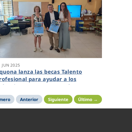
1 JUN 2025
quona lanza las becas Talento
rofesional para ayudar a los
alentinos en su acceso a la FP
imero
Anterior
Siguiente
Último →