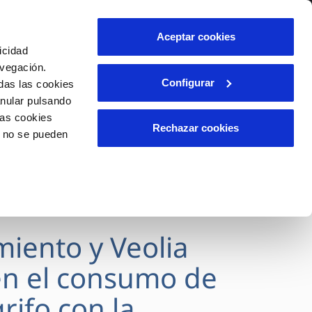
lidad
Ayuda
Contáctanos
Aceptar cookies
icidad
Área de clientes
avegación.
Configurar
das las cookies
anular pulsando
OS
INCIDENCIAS
las cookies
s
Comunica anomalías o posibles
Rechazar cookies
o no se pueden
fraudes
l
lio
Reclamaciones
es
miento y Veolia
n el consumo de
rifo con la