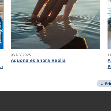
03 DIC 2025
1
Aquona es ahora Veolia
A
la
P
p
← Pr