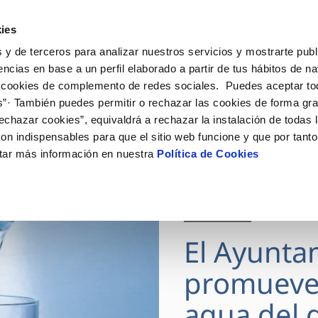
ES
Actua
ies
 y de terceros para analizar nuestros servicios y mostrarte publ
Tu Servicio
Tu Agua
Conócenos
encias en base a un perfil elaborado a partir de tus hábitos de n
 cookies de complemento de redes sociales. Puedes aceptar to
s”· También puedes permitir o rechazar las cookies de forma gr
ÓN AL CLIENTE
AD
ROS COMPROMISOS
NTRATOS
COMPROMISO DE SERVICIO
CUIDADOS DEL AGUA
MODIFICACIÓN DE DAT
echazar cookies”, equivaldrá a rechazar la instalación de todas 
 de contacto
 calidad del agua
 personas
bio de titular
Carta de compromisos
Consejos de ahorro
Actualizar datos bancario
on indispensables para que el sitio web funcione y que por tant
via
medio ambiente
a de suministro
Customer Counsel (Defensa de
Actualizar datos de domici
tar más información en nuestra
Política de Cookies
cliente)
 obras y afectaciones
innovacion y digitalización
a de suministro
Actualizar datos personal
Normativa del servicio
ación de fuga interior
icitud de Acometida
Junta de Arbitraje
28 JUL 2026
umentación contratación
Programa CONTIGO
El Ayunta
VER TODAS LAS GESTIONES
promueve
agua del g