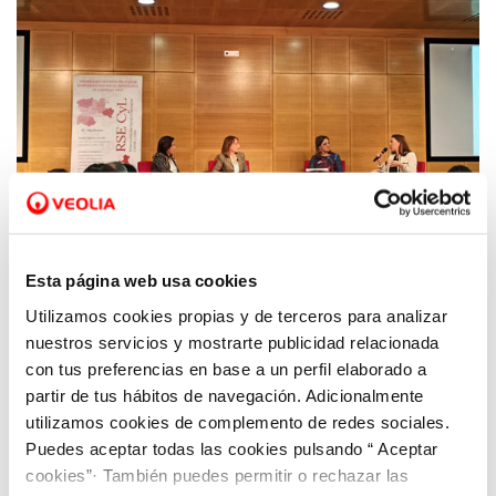
Esta página web usa cookies
Utilizamos cookies propias y de terceros para analizar
10 ENE 2020
nuestros servicios y mostrarte publicidad relacionada
Aquona despliega su estrategia de
con tus preferencias en base a un perfil elaborado a
sostenibilidad y compromiso social en el
partir de tus hábitos de navegación. Adicionalmente
Foro de Responsabilidad Social Empresarial
utilizamos cookies de complemento de redes sociales.
de Castilla y León
Puedes aceptar todas las cookies pulsando “ Aceptar
cookies”· También puedes permitir o rechazar las