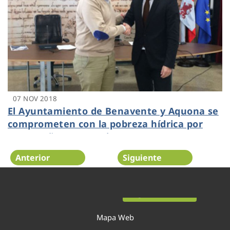
07 NOV 2018
El Ayuntamiento de Benavente y Aquona se
comprometen con la pobreza hídrica por
cuarto año consecutivo
Anterior
Siguiente
Página 50 de 52
Mapa Web