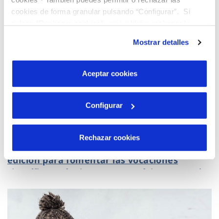
cookies de forma granular pulsando “Configurar”. Si
pulsas “Rechazar cookies”, equivaldrá a rechazar la
instalación de todas las cookies salvo las necesarias que
Mostrar detalles
son indispensables para que el sitio web funcione y que
por tanto no se pueden desactivar. Puedes consultar
más información en nuestra
Política de Cookies
Aceptar cookies
Configurar
11 NOV 2021
Rechazar cookies
El programa AQUAE STEM arranca su tercera
edición para fomentar las vocaciones
científicas, técnicas y matemáticas entre las
niñas