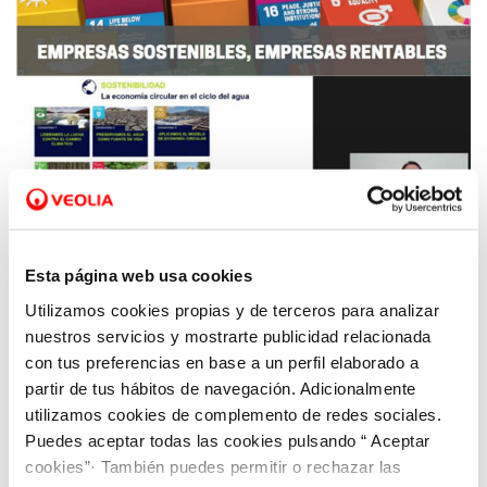
Esta página web usa cookies
Utilizamos cookies propias y de terceros para analizar
04 FEB 2021
nuestros servicios y mostrarte publicidad relacionada
Aquona apuesta por el impulso a la Agenda
con tus preferencias en base a un perfil elaborado a
2030 como respuesta para salir de la crisis
partir de tus hábitos de navegación. Adicionalmente
utilizamos cookies de complemento de redes sociales.
Puedes aceptar todas las cookies pulsando “ Aceptar
cookies”· También puedes permitir o rechazar las