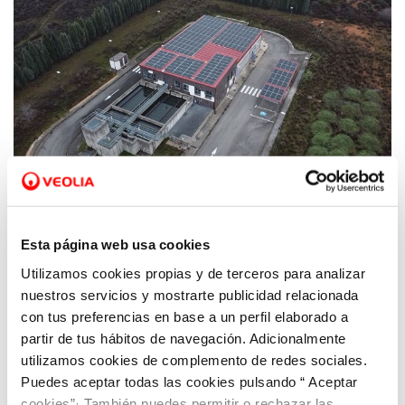
07 FEB 2024
Aquona y el Ayuntamiento de Ponferrada
Esta página web usa cookies
reducen la huella de carbono de la
Utilizamos cookies propias y de terceros para analizar
potabilizadora de Montearenas
nuestros servicios y mostrarte publicidad relacionada
con tus preferencias en base a un perfil elaborado a
partir de tus hábitos de navegación. Adicionalmente
utilizamos cookies de complemento de redes sociales.
Puedes aceptar todas las cookies pulsando “ Aceptar
cookies”· También puedes permitir o rechazar las