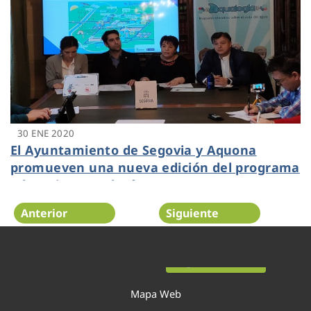
30 ENE 2020
El Ayuntamiento de Segovia y Aquona
promueven una nueva edición del programa
educativo Aqualogía
Anterior
Siguiente
Página 34 de 52
Mapa Web