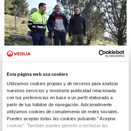
Esta página web usa cookies
Utilizamos cookies propias y de terceros para analizar
06 FEB 2020
nuestros servicios y mostrarte publicidad relacionada
Aquona, Ayuntamiento de Zamora y
con tus preferencias en base a un perfil elaborado a
Fundación Aquae impulsan una nueva
partir de tus hábitos de navegación. Adicionalmente
edición del proyecto ‘Reforesta Zamora’
utilizamos cookies de complemento de redes sociales.
Puedes aceptar todas las cookies pulsando “ Aceptar
cookies”· También puedes permitir o rechazar las