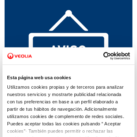
Esta página web usa cookies
Utilizamos cookies propias y de terceros para analizar
06 JUL 2023
nuestros servicios y mostrarte publicidad relacionada
El agua de Torquemada ya es apta para el
con tus preferencias en base a un perfil elaborado a
consumo
partir de tus hábitos de navegación. Adicionalmente
utilizamos cookies de complemento de redes sociales.
Puedes aceptar todas las cookies pulsando “ Aceptar
cookies”· También puedes permitir o rechazar las