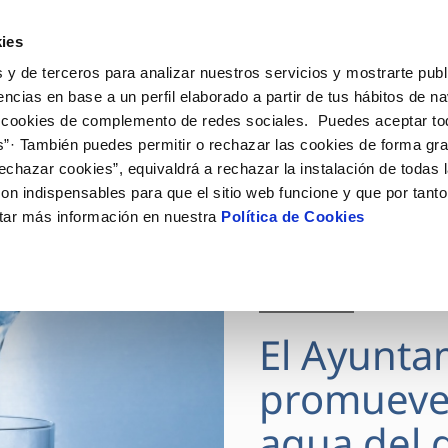
ES
Actua
ies
 y de terceros para analizar nuestros servicios y mostrarte publ
Tu Servicio
Tu Agua
Conócenos
encias en base a un perfil elaborado a partir de tus hábitos de n
 cookies de complemento de redes sociales. Puedes aceptar to
s”· También puedes permitir o rechazar las cookies de forma gr
ÓN AL CLIENTE
AD
ROS COMPROMISOS
NTRATOS
COMPROMISO DE SERVICIO
CUIDADOS DEL AGUA
MODIFICACIÓN DE DAT
echazar cookies”, equivaldrá a rechazar la instalación de todas 
 de contacto
 calidad del agua
 personas
bio de titular
Carta de compromisos
Consejos de ahorro
Actualizar datos bancario
on indispensables para que el sitio web funcione y que por tant
via
medio ambiente
a de suministro
Customer Counsel (Defensa de
Actualizar datos de domici
tar más información en nuestra
Política de Cookies
cliente)
 obras y afectaciones
innovacion y digitalización
a de suministro
Actualizar datos personal
Normativa del servicio
ación de fuga interior
icitud de Acometida
Junta de Arbitraje
28 JUL 2026
umentación contratación
Programa CONTIGO
El Ayunta
VER TODAS LAS GESTIONES
promueve
agua del g