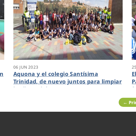
06 JUN 2023
2
en
Aquona y el colegio Santísima
E
Trinidad, de nuevo juntos para limpiar
P
la ribera del Duero en Zamora
f
← Pr