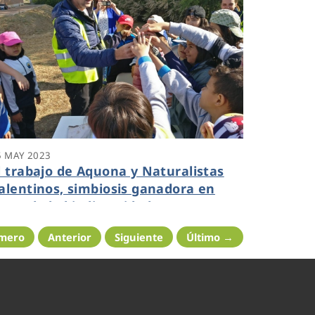
5 MAY 2023
l trabajo de Aquona y Naturalistas
alentinos, simbiosis ganadora en
avor de la biodiversidad
imero
Anterior
Siguiente
Último →