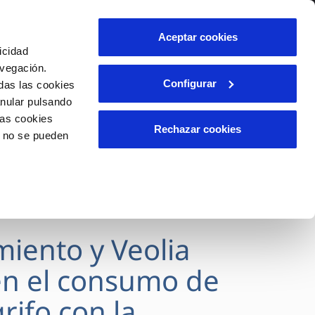
lidad
Ayuda
Contáctanos
Aceptar cookies
icidad
Área de clientes
avegación.
Configurar
das las cookies
anular pulsando
OS
INCIDENCIAS
las cookies
s
Comunica anomalías o posibles
Rechazar cookies
o no se pueden
fraudes
l
lio
Reclamaciones
es
miento y Veolia
n el consumo de
rifo con la