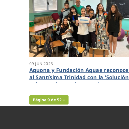
09 JUN 2023
Aquona y Fundación Aquae reconoc
al Santísima Trinidad con la ‘Solución
más popular’ en los premios Aquae
STEM
Página 9 de 52