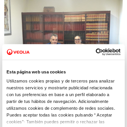
Esta página web usa cookies
Utilizamos cookies propias y de terceros para analizar
07 NOV 2018
nuestros servicios y mostrarte publicidad relacionada
Aquona gestionará el servicio municipal de
con tus preferencias en base a un perfil elaborado a
agua y alcantarillado en Lerma (burgos)
partir de tus hábitos de navegación. Adicionalmente
hasta octubre de 2028
utilizamos cookies de complemento de redes sociales.
Puedes aceptar todas las cookies pulsando “ Aceptar
cookies”· También puedes permitir o rechazar las