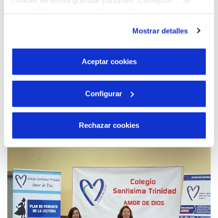
pulsas “Rechazar cookies”, equivaldrá a rechazar la
instalación de todas las cookies salvo las necesarias que
Mostrar detalles
son indispensables para que el sitio web funcione y que
por tanto no se pueden desactivar. Puedes consultar
más información en nuestra
Política de Cookies
Aceptar cookies
Configurar
15 MAR 2023
Aquona da a conocer la gestión sostenible
del agua en el XXII Foro de Empleo FiBEST
Rechazar cookies
2023