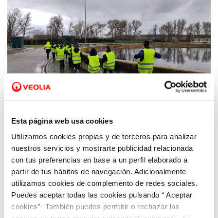
21 MAR 2023
Aquona celebra el Día Mundial del Agua con
Esta página web usa cookies
actividades para dar a conocer su gestión
sostenible de los recursos hídricos
Utilizamos cookies propias y de terceros para analizar
nuestros servicios y mostrarte publicidad relacionada
con tus preferencias en base a un perfil elaborado a
partir de tus hábitos de navegación. Adicionalmente
utilizamos cookies de complemento de redes sociales.
Puedes aceptar todas las cookies pulsando “ Aceptar
cookies”· También puedes permitir o rechazar las
cookies de forma granular pulsando “Configurar”. Si