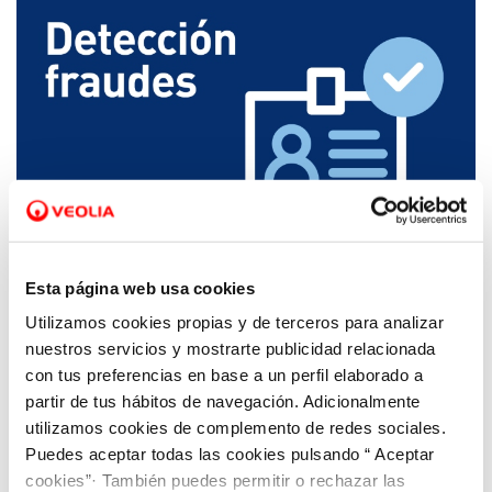
16 MAY 2025
Aquona alerta de una posible estafa en
Esta página web usa cookies
nombre del servicio de agua en Baltanás y
Utilizamos cookies propias y de terceros para analizar
Villaviudas
nuestros servicios y mostrarte publicidad relacionada
con tus preferencias en base a un perfil elaborado a
partir de tus hábitos de navegación. Adicionalmente
utilizamos cookies de complemento de redes sociales.
Puedes aceptar todas las cookies pulsando “ Aceptar
cookies”· También puedes permitir o rechazar las